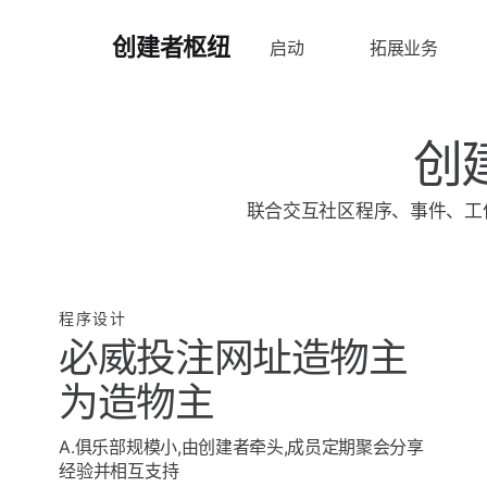
创建者枢纽
启动
拓展业务
成员
业务策略
创
营销推广
联合交互社区程序、事件、工
金融暨法律
启动
拓展业务
连接
康乐
成员
创建者社区
工具应用
业务策略
问责俱乐部
程序设计
必威投注网址造物主
营销推广
上拉
为造物主
金融暨法律
造物主大使
康乐
事件处理
A.俱乐部规模小,由创建者牵头,成员定期聚会分享
经验并相互支持
工具应用
后台与Patreon